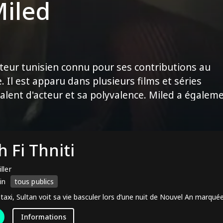
Miled
sateur tunisien connu pour ses contributions au
. Il est apparu dans plusieurs films et séries
talent d'acteur et sa polyvalence. Miled a égalem
si ses capacités créatives dans l'industrie du
 la culture tunisienne et les problèmes de société
aphique local. C'est une figure reconnue dans
 Fi Thniti
ienne.
ller
in
tous publics
taxi, Sultan voit sa vie basculer lors d’une nuit de Nouvel An marqué
Informations