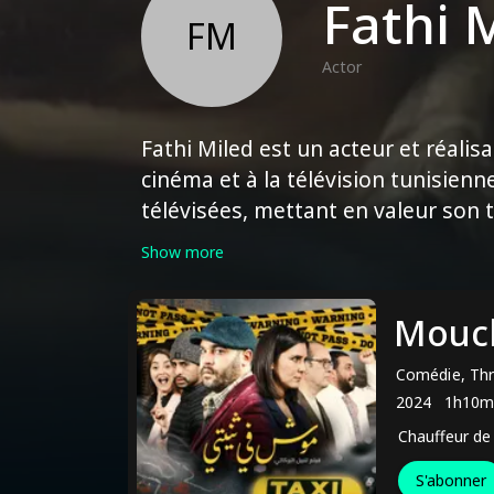
Fathi 
FM
Actor
Fathi Miled est un acteur et réali
cinéma et à la télévision tunisienne
télévisées, mettant en valeur son 
réalisé des projets, démontrant ain
Show more
cinéma. Son travail reflète souvent
contribuant au paysage cinématogr
Mouch
l'industrie du divertissement tunis
Comédie, Thri
2024
1h10m
Chauffeur de 
S'abonner