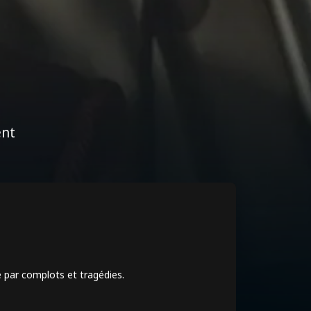
ent
,
e par complots et tragédies.