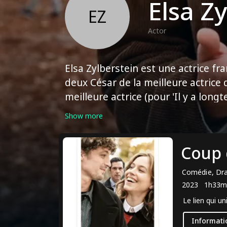
Elsa Z
EZ
Actor
Elsa Zylberstein est une actrice fr
deux César de la meilleure actrice 
meilleure actrice (pour 'Il y a lon
performances polyvalentes dans de
Show more
dans de nombreux films français e
notables, on peut citer 'Jefferson à P
Coup 
travaillé avec des réalisateurs ac
principales de France.
Comédie, Dr
2023
1h33m
Le lien qui un
Informati