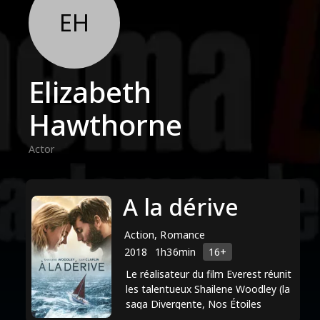
EH
Elizabeth
Hawthorne
Actor
A la dérive
Action, Romance
2018
1h36min
16+
Le réalisateur du film Everest réunit
les talentueux Shailene Woodley (la
saga Divergente, Nos Étoiles
Contraires) et Sam Claflin (La saga