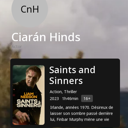
CnH
Ciarán Hinds
Actor
Saints and
Sinners
Action, Thriller
2023
1h46min
16+
Irlande, années 1970. Désireux de
laisser son sombre passé derrière
lui, Finbar Murphy mène une vie
tranquille dans la ville côtière isolée