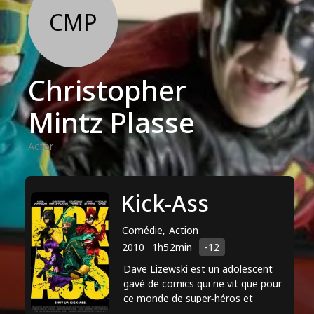
CMP
Christopher
Mintz Plasse
Actor
Kick-Ass
Comédie, Action
2010
1h52min
-12
Dave Lizewski est un adolescent
gavé de comics qui ne vit que pour
ce monde de super‐héros et
d’incroyables aventures. Décidé à