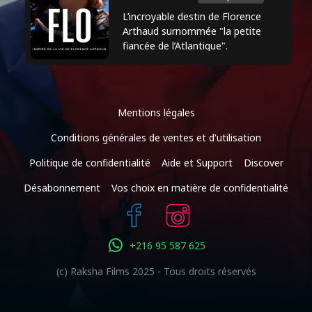
carrière. Outre sa carrière d'acteur, il a
L’incroyable destin de Florence
également réalisé des films tels que
Arthaud surnommée "la petite
fiancée de l’Atlantique".
"Les Fragments d'Antonin" (2006).
Mentions légales
Conditions générales de ventes et d'utilisation
Politique de confidentialité
Aide et Support
Discover
Désabonnement
Vos choix en matière de confidentialité
+216 95 587 625
(c) Raksha Films 2025 - Tous droits réservés