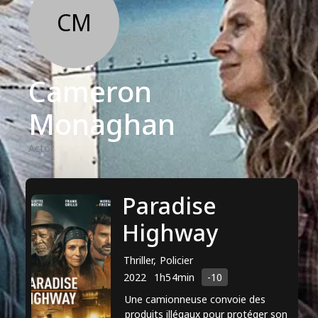
CM
Cameron
Monaghan
Actor
Paradise
Highway
Thriller, Policier
2022
1h54min
-10
Une camionneuse convoie des
produits illégaux pour protéger son