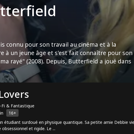
tterfield
is connu pour son travail au cinéma et à la
re à un jeune âge et s'est fait connaître pour son
ama rayé" (2008). Depuis, Butterfield a joué dans
Hugo" (2011), "Ender's Game" (2013) et "The Space
ent dans la populaire série Netflix "Sex Educatio
lusieurs nominations pour ses performances,
Lovers
ics' Choice Movie Award du meilleur jeune
-Fi & Fantastique
in
16+
un étudiant surdoué en physique quantique. Sa petite amie Debbie vien
obsessionnel et rigide. Le ...