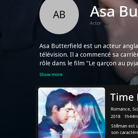
Asa Bu
AB
Actor
Asa Butterfield est un acteur angla
télévision. Il a commencé sa carriè
rôle dans le film "Le garçon au pyj
divers projets à succès tels que "
Show more
Between Us" (2017). Il joue égalem
depuis 2019. Butterfield a reçu p
Time 
notamment une nomination au Crit
interprète pour "Hugo".
Romance, Sci
2018
1h44m
Stillman est 
son caractère 