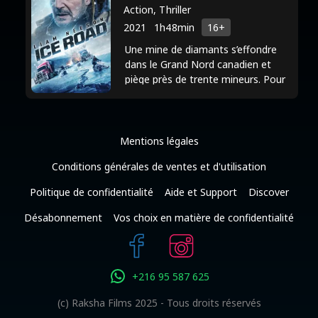
pour son rôle dans la série FX "Legion",
Action, Thriller
acclamée par la critique, où elle incarne
2021
1h48min
16+
Kerry Loudermilk, démontrant ainsi sa
Une mine de diamants s’effondre
capacité à interpréter des personnages
dans le Grand Nord canadien et
piège près de trente mineurs. Pour
complexes. Au cinéma, elle a joué dans
mener une mission de sauvetage
le thriller de science-fiction "The Ice
périlleuse, un conducteur ...
Road" aux côtés de Liam Neeson. L'un
de ses rôles les plus connus est celui
Mentions légales
qu'elle a tenu dans le film Hulu "Prey",
Conditions générales de ventes et d'utilisation
une préquelle de la série "Predator", où
Politique de confidentialité
Aide et Support
Discover
elle a joué le rôle principal de Naru, ce
Désabonnement
Vos choix en matière de confidentialité
qui lui a valu des éloges pour sa
performance convaincante. Amber
Midthunder poursuit sa carrière,
+216 95 587 625
reconnue pour la profondeur et
l'authenticité qu'elle apporte à ses
(c) Raksha Films 2025 - Tous droits réservés