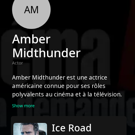
AM
Amber
Midthunder
Actor
Amber Midthunder est une actrice
américaine connue pour ses rôles
polyvalents au cinéma et à la télévision.
Elle a commencé sa carrière en
Show more
apparaissant dans des séries télévisées
populaires telles que "Banshee" et
Ice Road
"Longmire". Elle s'est fait connaître