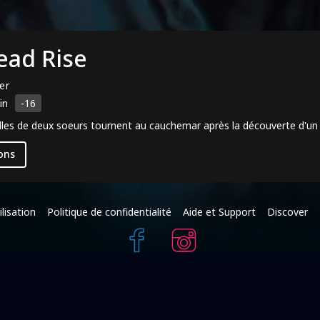
Dead Rise
ler
in
-16
lles de deux soeurs tournent au cauchemar après la découverte d'un l
ons
lisation
Politique de confidentialité
Aide et Support
Discover
+216 95 587 625
(c) Raksha Films 2025 - Tous droits réservés