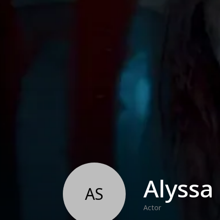
Alyssa
AS
Actor