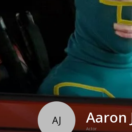
Aaron 
AJ
Actor